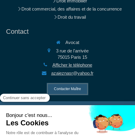
Droit immobilier
Droit commercial, des affaires et de la concurrence
Droit du travail
Contact
Avocat
3 rue de l'arrivée
75015
Paris 15
Afficher le téléphone
azaieznasr@yahoo.fr
Contacter Maître
©2021 Nasr AZAIEZ - Avocat à Paris 5ème
Plan du site
Mentions légales